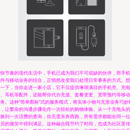
在快节奏的现代生活中，手机已成为我们不可或缺的伙伴，而手
配件与移动业务的结合，正悄然改变我们处理日常事务的方式。
象一下，当你走进一家小店，它不仅提供琳琅满目的手机壳、充
器、耳机等配件，还能帮你代办充值、套餐变更、宽带预约等移
业务。这种“简单图标”式的服务模式，将实体小物与无形业务巧妙
接，让繁杂的沟通步骤化作一次轻松的购物体验。从一个充电头
更换到一次话费的查询，你无需东奔西跑，所有需求都能在同一
店员的微笑中得到满足。这种融合既节约了时间，也成为社区里