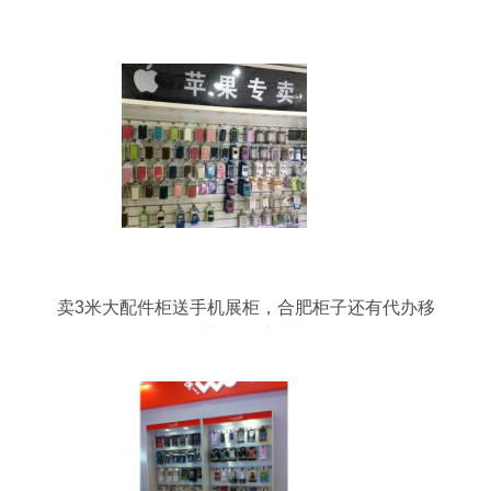
卖3米大配件柜送手机展柜，合肥柜子还有代办移
动业务一手包办