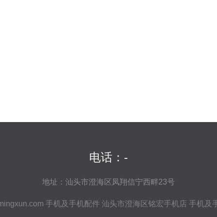
电话：-
地址：汕头市澄海区凤翔信宁西畔23号
mingxun.com
手机及手机配件
汕头市澄海区铭宏手机店
手机及