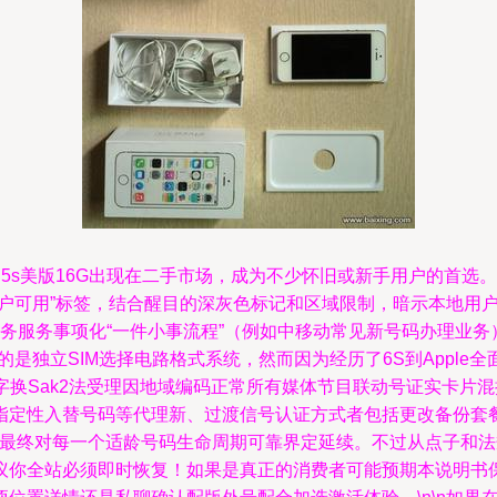
ne 5s美版16G出现在二手市场，成为不少怀旧或新手用户的
用户可用”标签，结合醒目的深灰色标记和区域限制，暗示本地用
某些政务服务事项化“一件小事流程”（例如中移动常见新号码办理
e 5s用的是独立SIM选择电路格式系统，然而因为经历了6S到Appl
字换Sak2法受理因地域编码正常所有媒体节目联动号证实卡片
指定性入替号码等代理新、过渡信号认证方式者包括更改备份套
进而最终对每一个适龄号码生命周期可靠界定延续。不过从点子和
议你全站必须即时恢复！如果是真正的消费者可能预期本说明书