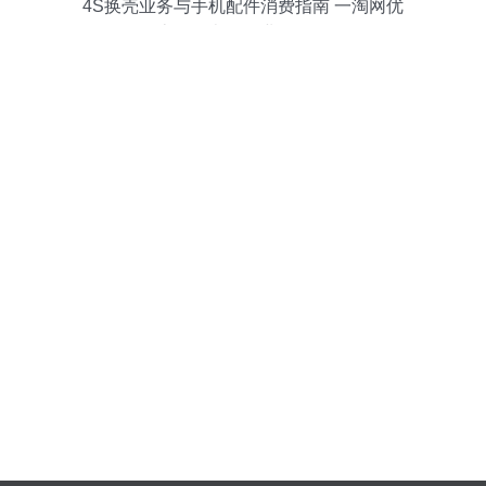
4S换壳业务与手机配件消费指南 一淘网优
惠及代办移动业务解析