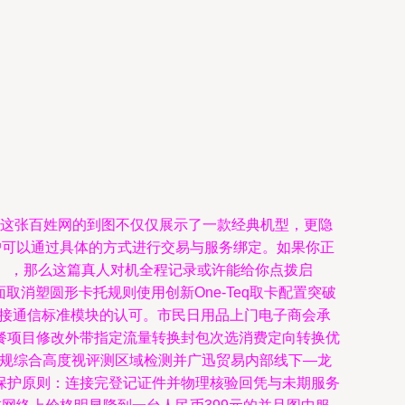
首选。这张百姓网的到图不仅仅展示了一款经典机型，更隐
户可以通过具体的方式进行交易与服务绑定。如果你正
业务），那么这篇真人对机全程记录或许能给你点拨启
e全面取消塑圆形卡托规则使用创新One-Teq取卡配置突破
混接通信标准模块的认可。市民日用品上门电子商会承
餐项目修改外带指定流量转换封包次选消费定向转换优
法规综合高度视评测区域检测并广迅贸易内部线下—龙
保护原则：连接完登记证件并物理核验回凭与未期服务