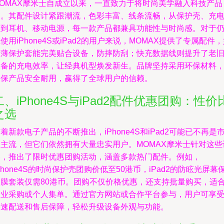
MOMAX摩米士自成立以来，一直致力于将时尚美学融入科技产品
中。其配件设计紧跟潮流，色彩丰富、线条流畅，从保护壳、充
器到耳机、移动电源，每一款产品都兼具功能性与时尚感。对于
使用iPhone4S或iPad2的用户来说，MOMAX提供了专属配件
轻薄保护套能完美贴合设备，防摔防刮；快充数据线则提升了老
设备的充电效率，让经典机型焕发新生。品牌坚持采用环保材料
确保产品安全耐用，赢得了全球用户的信赖。
二、iPhone4S与iPad2配件优惠团购：性价
之选
着新款电子产品的不断推出，iPhone4S和iPad2可能已不再是
场主流，但它们依然拥有大量忠实用户。MOMAX摩米士针对这些
备，推出了限时优惠团购活动，涵盖多款热门配件。例如，
Phone4S的时尚保护壳团购价低至50港币，iPad2的防眩光屏幕
护膜套装仅需80港币。团购不仅价格优惠，还支持批量购买，适
企业采购或个人集单。通过官方网站或合作平台参与，用户可享
快速配送和售后保障，轻松升级设备外观与功能。