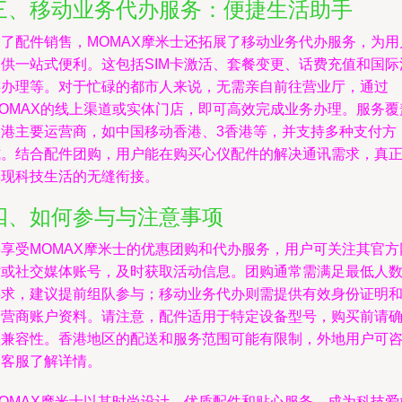
三、移动业务代办服务：便捷生活助手
除了配件销售，MOMAX摩米士还拓展了移动业务代办服务，为用
提供一站式便利。这包括SIM卡激活、套餐变更、话费充值和国际
游办理等。对于忙碌的都市人来说，无需亲自前往营业厅，通过
MOMAX的线上渠道或实体门店，即可高效完成业务办理。服务覆
香港主要运营商，如中国移动香港、3香港等，并支持多种支付方
式。结合配件团购，用户能在购买心仪配件的解决通讯需求，真
实现科技生活的无缝衔接。
四、如何参与与注意事项
要享受MOMAX摩米士的优惠团购和代办服务，用户可关注其官方
站或社交媒体账号，及时获取活动信息。团购通常需满足最低人
要求，建议提前组队参与；移动业务代办则需提供有效身份证明
运营商账户资料。请注意，配件适用于特定设备型号，购买前请
认兼容性。香港地区的配送和服务范围可能有限制，外地用户可
询客服了解详情。
MOMAX摩米士以其时尚设计、优质配件和贴心服务，成为科技爱